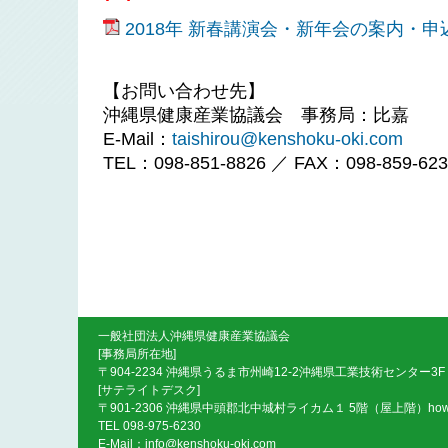
2018年 新春講演会・新年会の案内・申
【お問い合わせ先】
沖縄県健康産業協議会 事務局：比嘉
E-Mail：
taishirou@kenshoku-oki.com
TEL：098-851-8826 ／ FAX：098-859-623
一般社団法人沖縄県健康産業協議会
[事務局所在地]
〒904-2234 沖縄県うるま市州崎12-2沖縄県工業技術センター3F
[サテライトデスク]
〒901-2306 沖縄県中頭郡北中城村ライカム１ 5階（屋上階）ho
TEL 098-975-6230
E-Mail：
info@kenshoku-oki.com